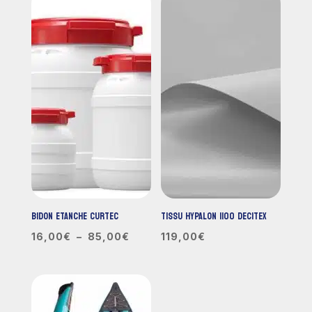
BIDON ETANCHE CURTEC
TISSU HYPALON 1100 DECITEX
Plage
16,00
€
–
85,00
€
119,00
€
de
prix :
16,00€
à