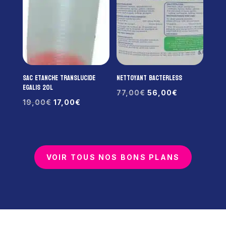
Sac Etanche Translucide
Nettoyant BACTERLESS
Egalis 20L
Le
Le
77,00
€
56,00
€
Le
Le
19,00
€
17,00
€
prix
prix
prix
prix
initial
actuel
initial
actuel
était :
est :
était :
est :
77,00€.
56,00€.
19,00€.
17,00€.
VOIR TOUS NOS BONS PLANS