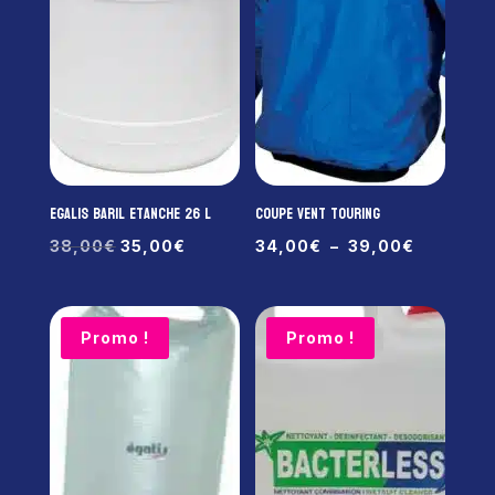
EGALIS Baril Etanche 26 L
COUPE VENT TOURING
Le
Le
Plage
38,00
€
35,00
€
34,00
€
–
39,00
€
prix
prix
de
initial
actuel
prix :
était :
est :
34,00€
Promo !
Promo !
38,00€.
35,00€.
à
39,00€