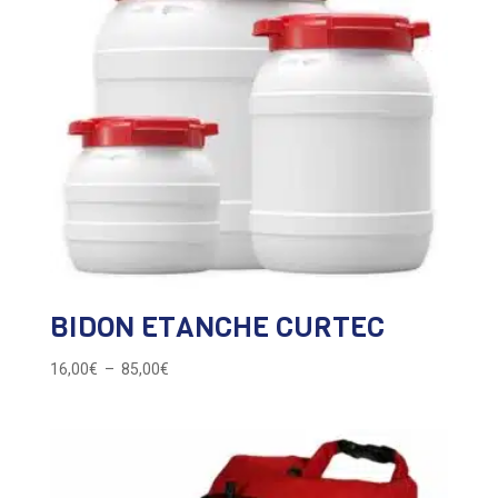
BIDON ETANCHE CURTEC
Plage
16,00
€
–
85,00
€
de
prix :
16,00€
à
85,00€