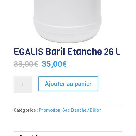
EGALIS Baril Etanche 26 L
Le
Le
38,00
€
35,00
€
prix
prix
initial
actuel
quantité
était :
Ajouter au panier
est :
de
38,00€.
35,00€.
EGALIS
Baril
Etanche
Catégories :
Promotion
,
Sac Etanche / Bidon
26
L