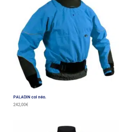
39,00€
PALADIN col néo.
242,00
€