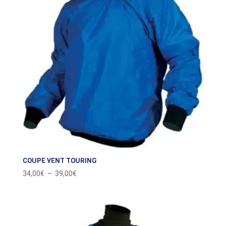
COUPE VENT TOURING
Plage
34,00
€
–
39,00
€
de
prix :
34,00€
à