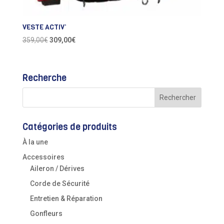
VESTE ACTIV’
Le
Le
359,00
€
309,00
€
prix
prix
initial
actuel
était :
est :
Recherche
359,00€.
309,00€.
Catégories de produits
À la une
Accessoires
Aileron / Dérives
Corde de Sécurité
Entretien & Réparation
Gonfleurs