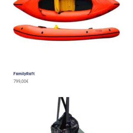
FamilyRaft
799,00
€