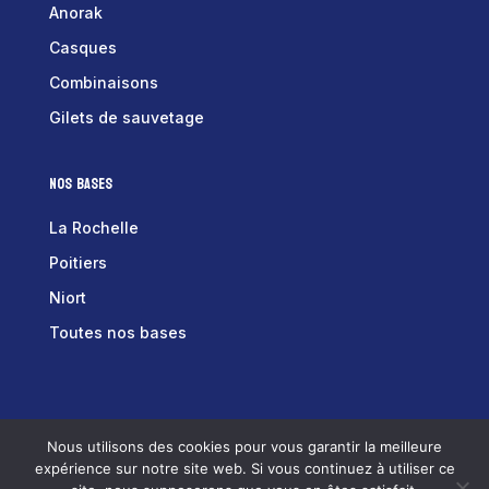
Anorak
Casques
Combinaisons
Gilets de sauvetage
Nos bases
La Rochelle
Poitiers
Niort
Toutes nos bases
Tex équipements © 2025 –
Mentions Légales
–
Nous utilisons des cookies pour vous garantir la meilleure
Conditions Générales de Vente
expérience sur notre site web. Si vous continuez à utiliser ce