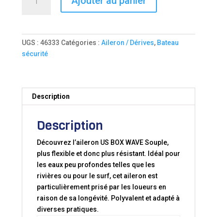
Ajouter au panier
de
AILERON
SUP
FLEXIBLE
UGS :
46333
Catégories :
Aileron / Dérives
,
Bateau
US
sécurité
BOX
(WAVE)
Description
Description
Découvrez l’aileron US BOX WAVE Souple,
plus flexible et donc plus résistant. Idéal pour
les eaux peu profondes telles que les
rivières ou pour le surf, cet aileron est
particulièrement prisé par les loueurs en
raison de sa longévité. Polyvalent et adapté à
diverses pratiques.