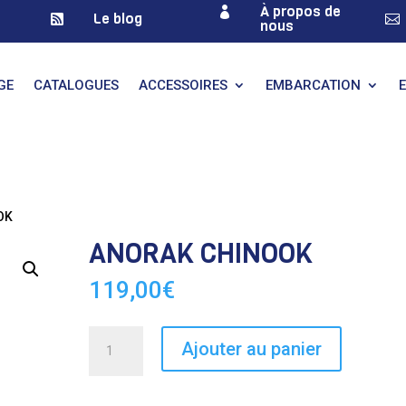
À propos de

Le blog


nous
GE
CATALOGUES
ACCESSOIRES
EMBARCATION
OK
ANORAK CHINOOK
119,00
€
quantité
Ajouter au panier
de
ANORAK
CHINOOK