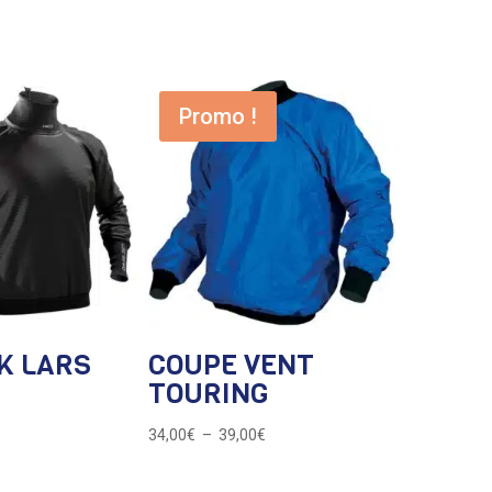
Promo !
K LARS
COUPE VENT
TOURING
Plage
34,00
€
–
39,00
€
de
prix :