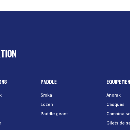
34,00€
à
39,00€
tion
ons
Paddle
Equipeme
k
Sroka
Anorak
Lozen
Casques
Paddle géant
Combinais
e
Gilets de 