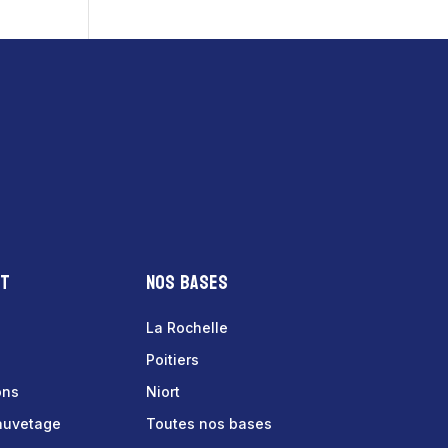
nt
Nos bases
La Rochelle
Poitiers
ons
Niort
sauvetage
Toutes nos bases