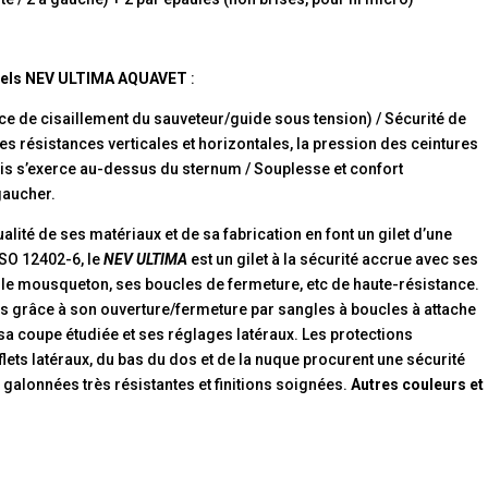
onnels NEV ULTIMA AQUAVET
:
ce de cisaillement du sauveteur/guide sous tension) / Sécurité de
es résistances verticales et horizontales, la pression des ceintures
ais s’exerce au-dessus du sternum / Souplesse et confort
 gaucher.
lité de ses matériaux et de sa fabrication en font un gilet d’une
ISO 12402-6, le
NEV ULTIMA
est un gilet à la sécurité accrue avec ses
le mousqueton, ses boucles de fermeture, etc de haute-résistance.
eurs grâce à son ouverture/fermeture par sangles à boucles à attache
 sa coupe étudiée et ses réglages latéraux. Les protections
ets latéraux, du bas du dos et de la nuque procurent une sécurité
galonnées très résistantes et finitions soignées.
Autres couleurs et