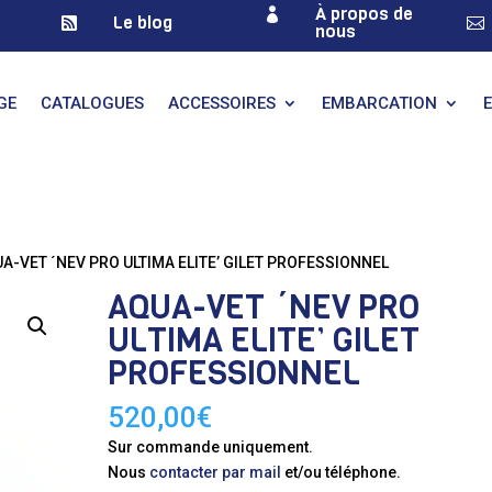
À propos de

Le blog


nous
GE
CATALOGUES
ACCESSOIRES
EMBARCATION
UA-VET ´NEV PRO ULTIMA ELITE’ GILET PROFESSIONNEL
AQUA-VET ´NEV PRO
ULTIMA ELITE’ GILET
PROFESSIONNEL
520,00
€
Sur commande uniquement.
Nous
contacter par mail
et/ou téléphone.