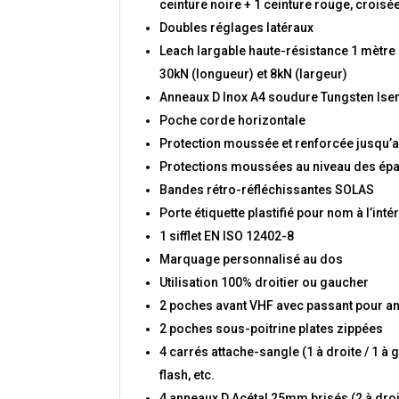
ceinture noire + 1 ceinture rouge, croisé
Doubles réglages latéraux
Leach largable haute-résistance 1 mètre
30kN (longueur) et 8kN (largeur)
Anneaux D Inox A4 soudure Tungsten Iser
Poche corde horizontale
Protection moussée et renforcée jusqu’a
Protections moussées au niveau des épaul
Bandes rétro-réfléchissantes SOLAS
Porte étiquette plastifié pour nom à l’inté
1 sifflet EN ISO 12402-8
Marquage personnalisé au dos
Utilisation 100% droitier ou gaucher
2 poches avant VHF avec passant pour ant
2 poches sous-poitrine plates zippées
4 carrés attache-sangle (1 à droite / 1 à
flash, etc.
4 anneaux D Acétal 25mm brisés (2 à droit