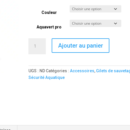
Couleur
Aquavert pro
quantité
Ajouter au panier
de
AQUA-
VET
´NEV
UGS :
ND
Catégories :
Accessoires
,
Gilets de sauveta
PRO
Sécurité Aquatique
ULTIMA
ELITE'
GILET
PROFESSIONNEL