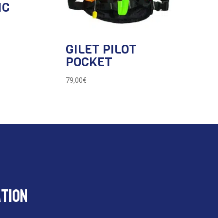
IC
GILET PILOT
POCKET
79,00
€
tion