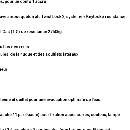
es, pour un confort accru
 avec mousqueton alu Twist Lock 2, système « Keylock » résistance
t Gas (TIG) de résistance 2750kg
u bas des reins
es, de la nuque et des soufflets latéraux
rieur
enne et oeillet pour une évacuation optimale de l’eau
 gauche / 1 par épaule) pour fixation accessoires, couteau, lampe
e / 2 à gauche) + 2 par épaules (non brisés, pour fil micro)