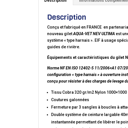
Description
Informations complémen
Description
Conçu et fabriqué en FRANCE en partenari
nouveau gilet
AQUA-VET NEV ULTIMA
est un
système « type harnais ». EIF à usage spéci
guides de rivière.
Équipements et caractéristiques du gilet
Norme NF EN ISO 12402-5 11/2006+A1 07/2010
configuration « type harnais » à ouverture i
conçu pour résister à des charges de levage d
Tissu Cobra 320 gr/m2 Nylon 1000×1000
Coutures galonnées
Fermeture par 3 sangles à boucles à at
Double système de ceinture largable 40mm
instantannée permettant de libérer le po