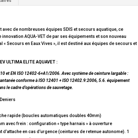
taires
at avec de nombreuses équipes SDIS et secours aquatique, ce
e innovation AQUA-VET de par ses équipements et son nouveau
al « Secours en Eaux Vives », il est destiné aux équipes de secours et
 NEV ULTIMA ELITE AQUAVET :
 et EN ISO 12402-6+A1/2006. Avec système de ceinture largable :
nstantanée conforme à ISO 12401 + ISO 12402.9:2006, 5.6. équipement
ans le cadre d’opérations de sauvetage.
 Deniers
tache rapide (boucles automatiques doubles 40mm)
 avec frein : configuration « type harnais » à ouverture
int d’attache en cas d’urgence (ceintures de retenue autonome). 1