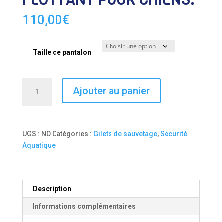
FLOTTANT POUR CHIENS.
110,00
€
Taille de pantalon
quantité
Ajouter au panier
de
AQUAVET
"CANI
RANDO"
UGS :
ND
Catégories :
Gilets de sauvetage
,
Sécurité
GILET
Aquatique
HARNAIS
FLOTTANT
POUR
CHIENS.
Description
Informations complémentaires