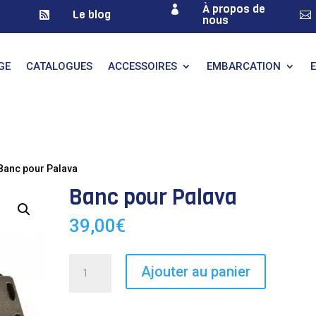
À propos de

Le blog


nous
GE
CATALOGUES
ACCESSOIRES
EMBARCATION
Banc pour Palava
Banc pour Palava
39,00
€
quantité
Ajouter au panier
de
Banc
pour