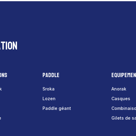
tion
ons
Paddle
Equipeme
k
Sroka
Anorak
Lozen
Casques
Paddle géant
Combinais
e
Gilets de 