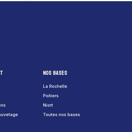
nt
Nos bases
La Rochelle
Poitiers
ons
Niort
sauvetage
Toutes nos bases