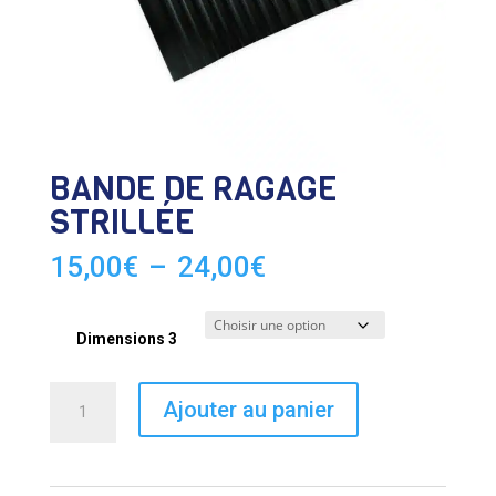
BANDE DE RAGAGE
STRILLÉE
Plage
15,00
€
–
24,00
€
de
prix :
15,00€
Dimensions 3
à
24,00€
quantité
Ajouter au panier
de
BANDE
DE
RAGAGE