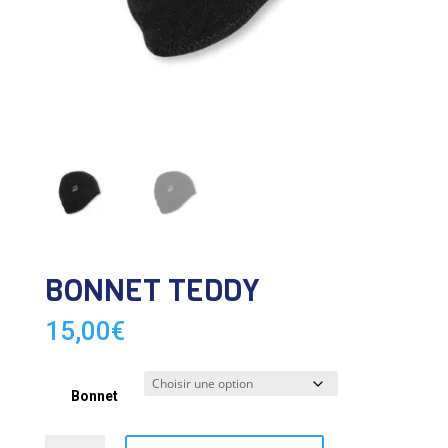
BONNET TEDDY
15,00
€
Bonnet
quantité