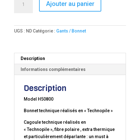
Ajouter au panier
de
BONNET
TEDDY
UGS :
ND
Catégorie :
Gants / Bonnet
Description
Informations complémentaires
Description
Model H50800
Bonnet technique réalisés en « Technopile »
Cagoule technique réalisés en
« Technopile », fibre polaire , extra thermique
et particulièrement déparlante : un must à