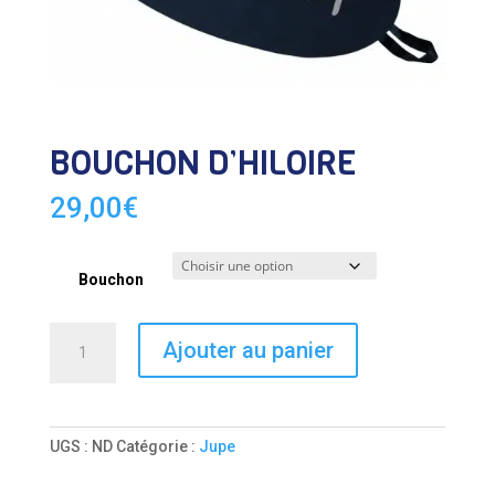
BOUCHON D’HILOIRE
29,00
€
Bouchon
quantité
Ajouter au panier
de
BOUCHON
D'HILOIRE
UGS :
ND
Catégorie :
Jupe