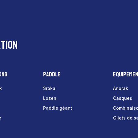
tion
ons
Paddle
Equipeme
k
Sroka
Anorak
Lozen
Casques
Paddle géant
Combinais
e
Gilets de 