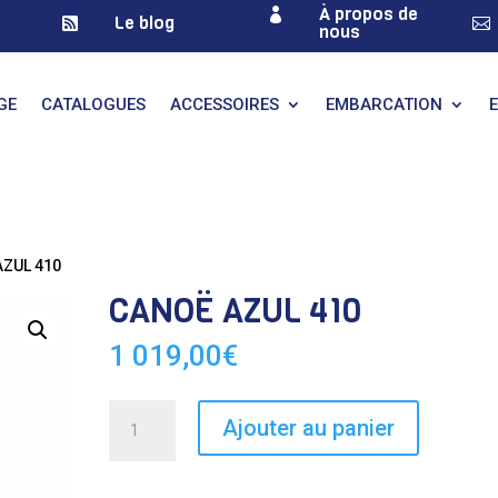
À propos de

Le blog


nous
GE
CATALOGUES
ACCESSOIRES
EMBARCATION
AZUL 410
CANOË AZUL 410
1 019,00
€
quantité
Ajouter au panier
de
CANOË
AZUL