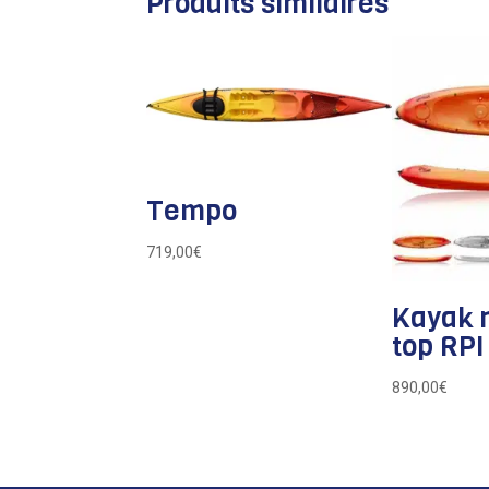
Produits similaires
Tempo
719,00
€
Kayak r
top RPI 
890,00
€