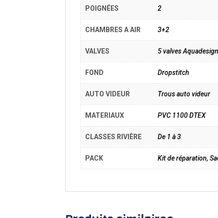
POIGNÉES
2
CHAMBRES A AIR
3+2
VALVES
5 valves Aquadesig
FOND
Dropstitch
AUTO VIDEUR
Trous auto videur
MATERIAUX
PVC 1100 DTEX
CLASSES RIVIÈRE
De 1 à 3
PACK
Kit de réparation, S