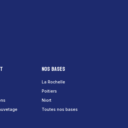
nt
Nos bases
La Rochelle
Poitiers
ons
Niort
sauvetage
Toutes nos bases