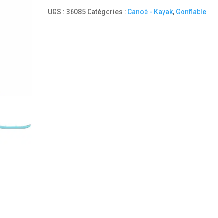
410
UGS :
36085
Catégories :
Canoë - Kayak
,
Gonflable