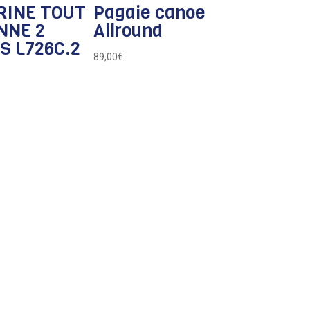
RINE TOUT
Pagaie canoe
NNE 2
Allround
S L726C.2
89,00
€