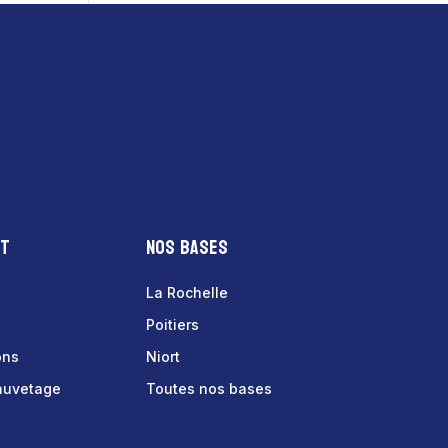
nt
Nos bases
La Rochelle
Poitiers
ons
Niort
sauvetage
Toutes nos bases