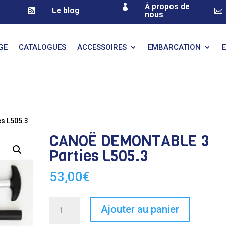
À propos de

Le blog


nous
GE
CATALOGUES
ACCESSOIRES
EMBARCATION
s L505.3
CANOË DEMONTABLE 3
Parties L505.3
53,00
€
quantité
Ajouter au panier
de
CANOË