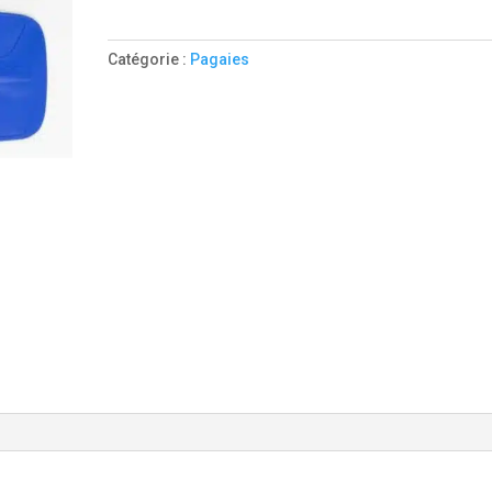
DEMONTABLE
3
Catégorie :
Pagaies
Parties
L505.3