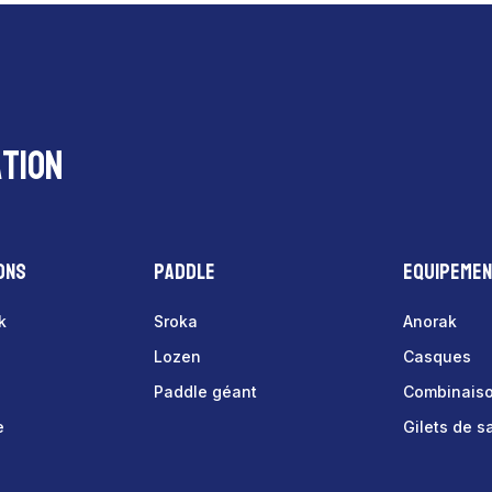
tion
ons
Paddle
Equipeme
k
Sroka
Anorak
Lozen
Casques
Paddle géant
Combinais
e
Gilets de 