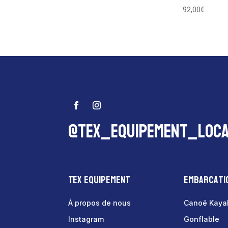
92,00
€
@tex_equipement_loca
Tex Equipement
Embarcati
À propos de nous
Canoë Kaya
Instagram
Gonflable