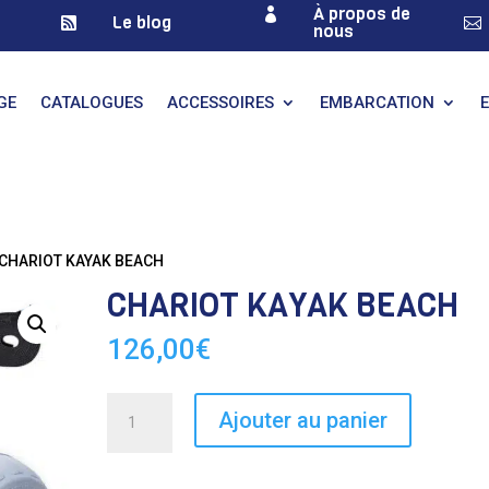
À propos de

Le blog


nous
GE
CATALOGUES
ACCESSOIRES
EMBARCATION
 CHARIOT KAYAK BEACH
CHARIOT KAYAK BEACH
126,00
€
quantité
Ajouter au panier
de
CHARIOT
KAYAK