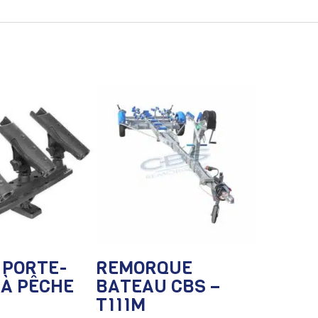
 PORTE-
REMORQUE
À PÊCHE
BATEAU CBS –
T111M