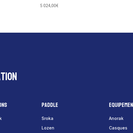
5 024,00
€
tion
ons
Paddle
Equipeme
k
Sroka
Anorak
Lozen
Casques