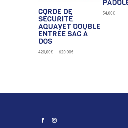
PADDLE
CORDE DE
54,00
€
SÉCURITÉ
AQUAVET DOUBLE
ENTRÉE SAC À
DOS
Plage
420,00
€
–
620,00
€
de
prix :
420,00€
à
620,00€