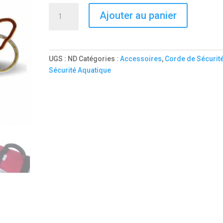
170,00€
quantité
Ajouter au panier
de
CORDE
DE
SÉCURITÉ
UGS :
ND
Catégories :
Accessoires
,
Corde de Sécurit
KAYAK
Sécurité Aquatique
AQUAVET
PRO.