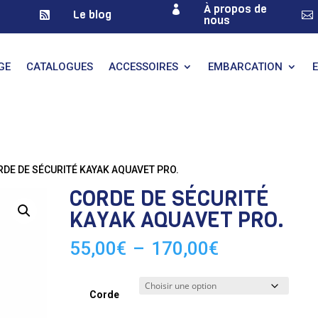
À propos de

Le blog


nous
GE
CATALOGUES
ACCESSOIRES
EMBARCATION
RDE DE SÉCURITÉ KAYAK AQUAVET PRO.
CORDE DE SÉCURITÉ
KAYAK AQUAVET PRO.
Plage
55,00
€
–
170,00
€
de
prix :
55,00€
Corde
à