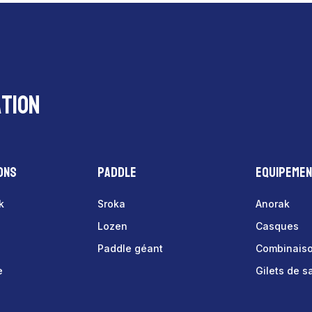
tion
ons
Paddle
Equipeme
k
Sroka
Anorak
Lozen
Casques
Paddle géant
Combinais
e
Gilets de 