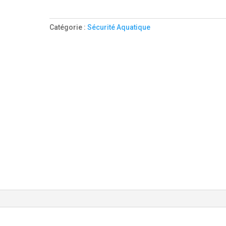
LIGNE
DE
Catégorie :
Sécurité Aquatique
VIE
-
PRIX
AU
MÈTRE