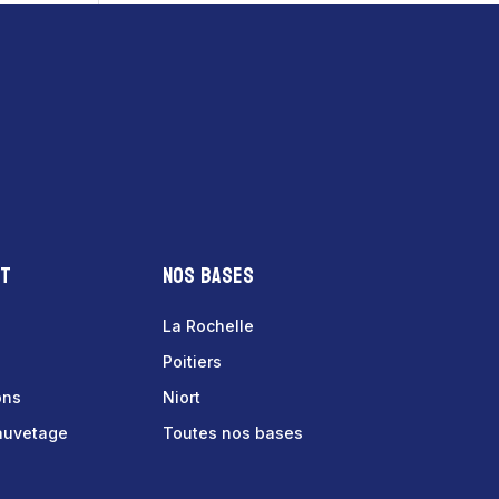
nt
Nos bases
La Rochelle
Poitiers
ons
Niort
sauvetage
Toutes nos bases