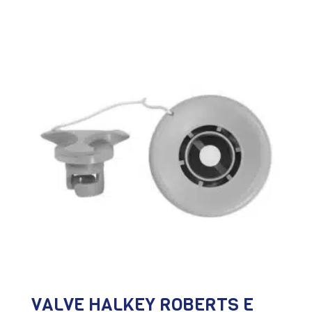
de
prix :
13,00€
à
49,00€
VALVE HALKEY ROBERTS E