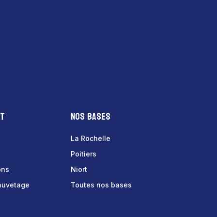
nt
Nos bases
La Rochelle
Poitiers
ons
Niort
sauvetage
Toutes nos bases