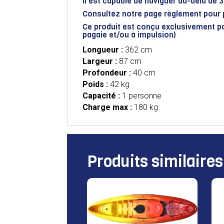
Il est capable de naviguer au-delà de 
Consultez notre page
règlement
pour 
Ce produit est conçu exclusivement po
pagaie et/ou à impulsion)
Longueur :
362 cm
Largeur :
87 cm
Profondeur :
40 cm
Poids :
42 kg
Capacité :
1 personne
Charge max :
180 kg
Produits similaires