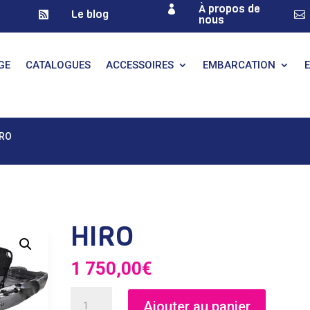
À propos de

Le blog


nous
GE
CATALOGUES
ACCESSOIRES
EMBARCATION
IRO
HIRO
1 750,00
€
quantité
Ajouter au panier