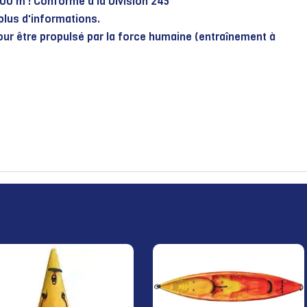
300 m : Conforme à la Division 245
plus d'informations.
ur être propulsé par la force humaine (entraînement à