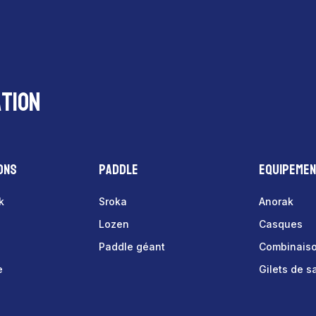
tion
ons
Paddle
Equipeme
k
Sroka
Anorak
Lozen
Casques
Paddle géant
Combinais
e
Gilets de 