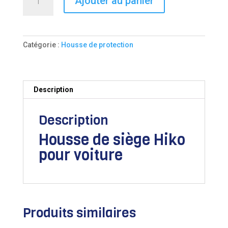
Ajouter au panier
de
Housse
de
siège
Catégorie :
Housse de protection
Hiko
pour
voiture
Description
Description
Housse de siège Hiko
pour voiture
Produits similaires