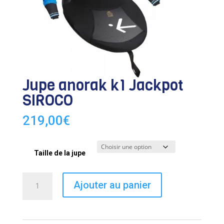
Jupe anorak k1 Jackpot
SIROCO
219,00
€
Taille de la jupe
quantité
Ajouter au panier
de
Jupe
anorak
k1