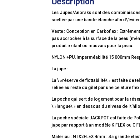
Description
Les Jupes/Anoraks sont des combinaisons n
scellée par une bande étanche afin d\’éviter 
Veste : Conception en Carboflex : Extrêment 
pas accrocher à la surface de la peau (mê
produit irritant ou mauvais pour la peau.
NYLON +PU, Imperméabilité 15 000mm Resp
La jupe :
La \ »réserve de flottabilité\ » est faite de 
reliée au reste du gilet par une ceinture fle
La poche qui sert de logement pour la réser
\ »langue\ » en dessous du niveau de l\’hilo
La poche spéciale JACKPOT est faite de Poly
jupe par rapport à un modèle K FLEX ou C F
Matériau : NTX2FLEX 4mm : Sa grande élastic