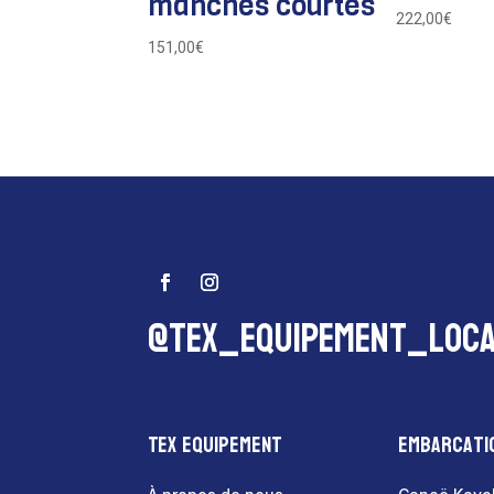
manches courtes
222,00
€
151,00
€
@tex_equipement_loca
Tex Equipement
Embarcati