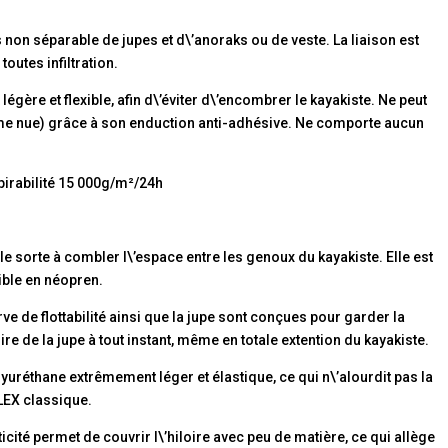
on séparable de jupes et d\’anoraks ou de veste. La liaison est
toutes infiltration.
légère et flexible, afin d\’éviter d\’encombrer le kayakiste. Ne peut
me nue) grâce à son enduction anti-adhésive. Ne comporte aucun
irabilité 15 000g/m²/24h
telle sorte à combler l\’espace entre les genoux du kayakiste. Elle est
xible en néopren.
ve de flottabilité ainsi que la jupe sont conçues pour garder la
ire de la jupe à tout instant, même en totale extention du kayakiste.
uréthane extrêmement léger et élastique, ce qui n\’alourdit pas la
LEX classique.
ité permet de couvrir l\’hiloire avec peu de matière, ce qui allège