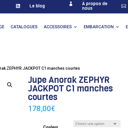
À propos de

Le blog


nous
GE
CATALOGUES
ACCESSOIRES
EMBARCATION
orak ZEPHYR JACKPOT C1 manches courtes
Jupe Anorak ZEPHYR
JACKPOT C1 manches
courtes
178,00
€
Couleur