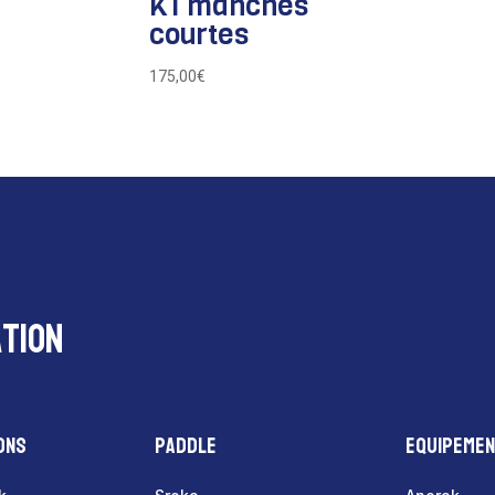
K1 manches
courtes
175,00
€
tion
ons
Paddle
Equipeme