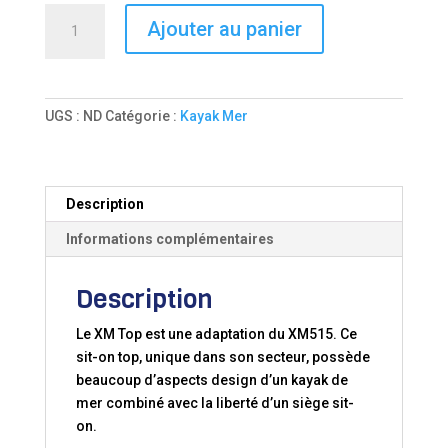
quantité
Ajouter au panier
de
Kayak
de
mer
UGS :
ND
Catégorie :
Kayak Mer
Sit
On
Top
EXO
Description
XM
Informations complémentaires
Top
Description
Le XM Top est une adaptation du XM515. Ce
sit-on top, unique dans son secteur, possède
beaucoup d’aspects design d’un kayak de
mer combiné avec la liberté d’un siège sit-
on.