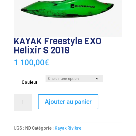
KAYAK Freestyle EXO
Helixir S 2018
1 100,00
€
Couleur
quantité
Ajouter au panier
de
KAYAK
Freestyle
EXO
UGS :
ND
Catégorie :
Kayak Rivière
Helixir