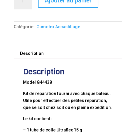
Ajouter au panier
de
KIT
DE
REPARATION
Catégorie :
Gumotex Accastillage
Nitrilon
Description
Description
Model G44438
Kit de réparation fourni avec chaque bateau.
Utile pour effectuer des petites réparation,
que se soit chez soit ou en pleine expédition.
Le kit contient :
– 1 tube de colle Ultraflex 15 g