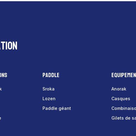
tion
ons
Paddle
Equipeme
k
Sroka
Anorak
Lozen
Casques
Paddle géant
Combinais
e
Gilets de 