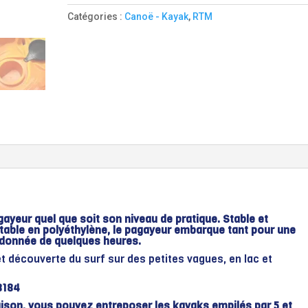
Catégories :
Canoë - Kayak
,
RTM
gayeur quel que soit son niveau de pratique. Stable et
table en polyéthylène, le pagayeur embarque tant pour une
ndonnée de quelques heures.
et découverte du surf sur des petites vagues, en lac et
8184
ison, vous pouvez entreposer les kayaks empilés par 5 et