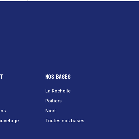
nt
Nos bases
La Rochelle
Poitiers
ons
Niort
sauvetage
Toutes nos bases