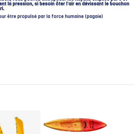
ent la pression, si besoin ôter l’air en dévissant le bouchon
ri.
ur être propulsé par la force humaine (pagaie)