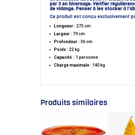
par 3 en hivernage. Vérifier régulièrem
de vidange. Penser à les stocker à l’ab
Ce produit est conçu exclusivement po
Longueur :
273 cm
Largeur :
79 cm
Profondeur :
36 cm
Poids :
22 kg
Capacité :
1 personne
Charge maximale :
140 kg
Produits similaires