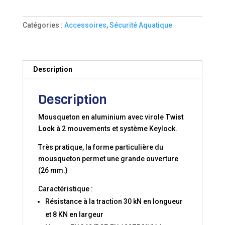
ALUMINIUM
TWIST
Catégories :
Accessoires
,
Sécurité Aquatique
LOCK
ET
SYSTÈME
KEYLOCK
Description
Description
Mousqueton en aluminium avec virole
Twist
Lock
à 2 mouvements et système Keylock.
Très pratique, la forme particulière du
mousqueton permet une grande ouverture
(26 mm.)
Caractéristique :
Résistance à la traction 30 kN en longueur
et 8 KN en largeur