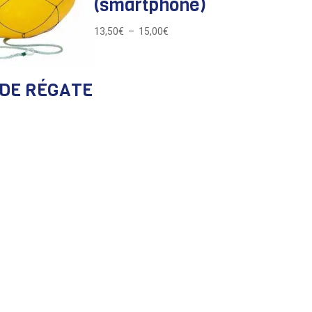
(smartphone)
Plage
13,50
€
–
15,00
€
de
prix :
13,50€
DE RÉGATE
à
15,00€