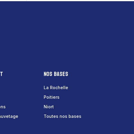
nt
Nos bases
La Rochelle
Poitiers
ons
Niort
sauvetage
Toutes nos bases