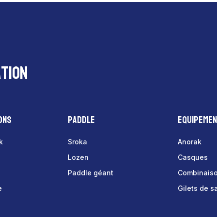
tion
ons
Paddle
Equipeme
k
Sroka
Anorak
Lozen
Casques
Paddle géant
Combinais
e
Gilets de 