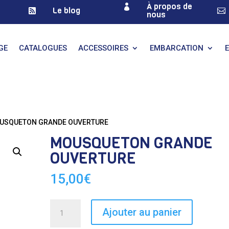
À propos de

Le blog


nous
GE
CATALOGUES
ACCESSOIRES
EMBARCATION
OUSQUETON GRANDE OUVERTURE
MOUSQUETON GRANDE
OUVERTURE
15,00
€
quantité
Ajouter au panier
de
MOUSQUETON