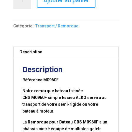
Ajouter au panier
de
MULTIROULEAUX
CBS
-
Catégorie :
Transport / Remorque
M0960F
Description
Description
Référence
M0960F
Notre
remorque bateau
freinée
CBS
M0960F
simple
Essieu ALKO
servira au
transport de votre semi-rigide ou votre
bateau à moteur.
La
Remorque pour Bateau CBS M0960F
a un
châssis cintré équipé de multiples galets