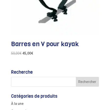
Barres en V pour kayak
Le
Le
50,00
€
45,00
€
prix
prix
initial
actuel
était :
est :
Recherche
50,00€.
45,00€.
Catégories de produits
À la une