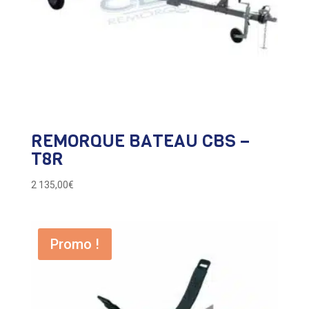
REMORQUE BATEAU CBS –
T8R
2 135,00
€
Promo !