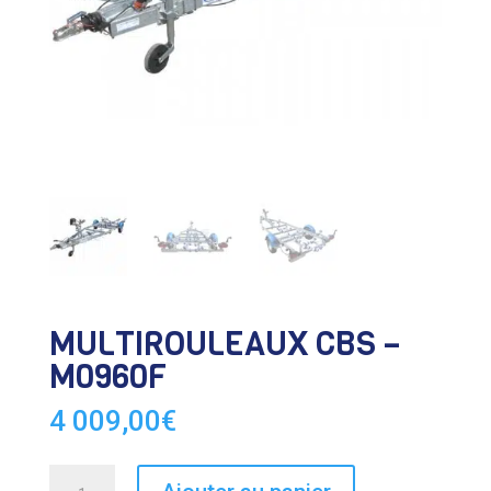
MULTIROULEAUX CBS –
M0960F
4 009,00
€
quantité