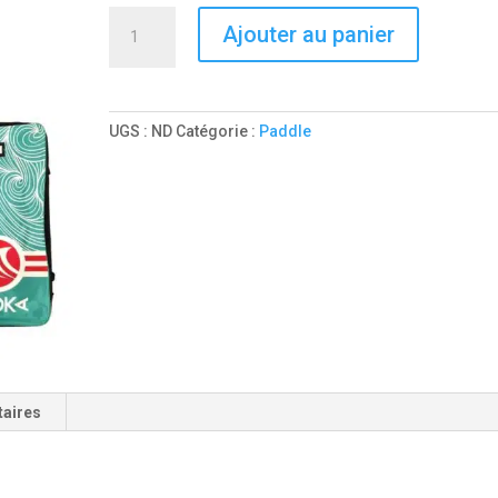
quantité
Ajouter au panier
de
Paddle
gonflable
Girly
UGS :
ND
Catégorie :
Paddle
11’x30x5
Fusion
taires