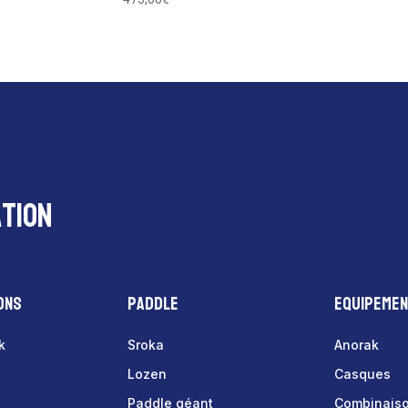
tion
ons
Paddle
Equipeme
k
Sroka
Anorak
Lozen
Casques
Paddle géant
Combinais