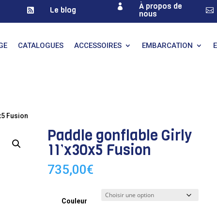
À propos de

Le blog


nous
GE
CATALOGUES
ACCESSOIRES
EMBARCATION
x5 Fusion
Paddle gonflable Girly
11’x30x5 Fusion
735,00
€
Couleur