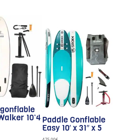
gonflable
Walker 10’4
Paddle Gonflable
Easy 10′ x 31″ x 5
475,00
€