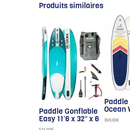
Produits similaires
Paddle 
Ocean 
Paddle Gonflable
Easy 11’6 x 32″ x 6
369,00
€
515,00
€