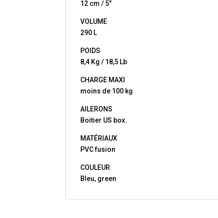
12 cm / 5″
VOLUME
290 L
POIDS
8,4 Kg / 18,5 Lb
CHARGE MAXI
moins de 100 kg
AILERONS
Boitier US box.
MATÉRIAUX
PVC fusion
COULEUR
Bleu, green