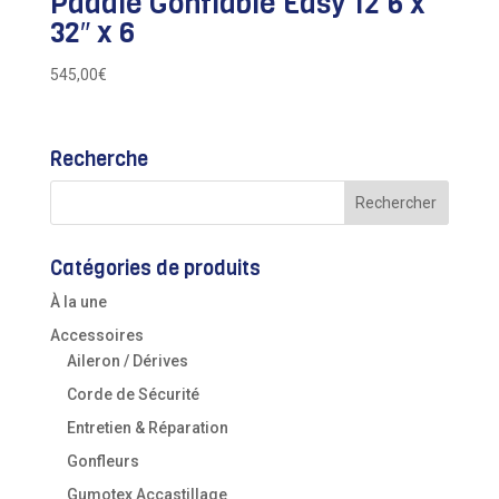
Paddle Gonflable Easy 12’6 x
32″ x 6
545,00
€
Recherche
Catégories de produits
À la une
Accessoires
Aileron / Dérives
Corde de Sécurité
Entretien & Réparation
Gonfleurs
Gumotex Accastillage