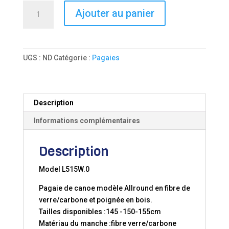
quantité
Ajouter au panier
de
Pagaie
canoe
Allround
UGS :
ND
Catégorie :
Pagaies
Description
Informations complémentaires
Description
Model L515W.0
Pagaie de canoe modèle Allround en fibre de
verre/carbone et poignée en bois.
Tailles disponibles :145 -150-155cm
Matériau du manche :fibre verre/carbone