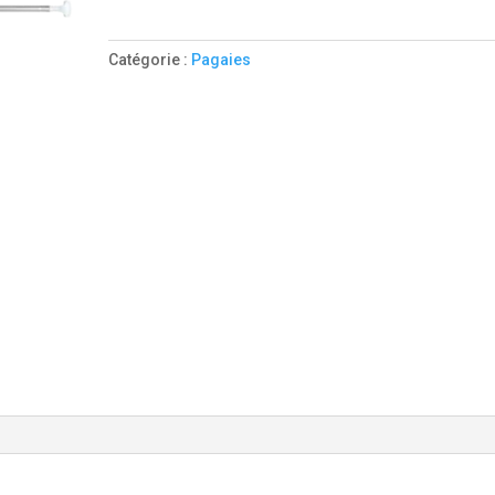
Stand
Up
Catégorie :
Pagaies
Paddle
Swan
Egalis