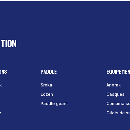
tion
ons
Paddle
Equipeme
k
Sroka
Anorak
Lozen
Casques
Paddle géant
Combinais
e
Gilets de 