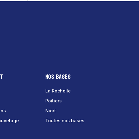
nt
Nos bases
La Rochelle
Poitiers
ons
Niort
sauvetage
Toutes nos bases