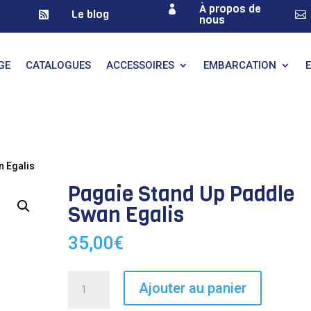
À propos de

Le blog


nous
GE
CATALOGUES
ACCESSOIRES
EMBARCATION
n Egalis
Pagaie Stand Up Paddle
Swan Egalis
35,00
€
quantité
Ajouter au panier
de
Pagaie