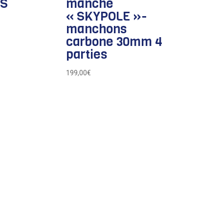
ES
manche
« SKYPOLE »-
manchons
carbone 30mm 4
parties
199,00
€