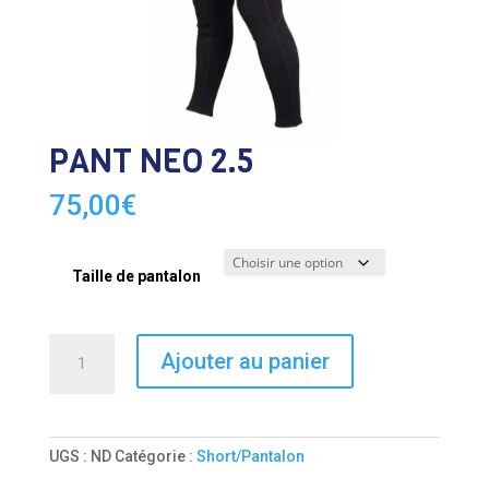
PANT NEO 2.5
75,00
€
Taille de pantalon
quantité
Ajouter au panier
de
PANT
NEO
2.5
UGS :
ND
Catégorie :
Short/Pantalon