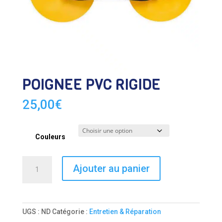
POIGNÉE PVC RIGIDE
25,00
€
Couleurs
quantité
Ajouter au panier
de
POIGNÉE
PVC
RIGIDE
UGS :
ND
Catégorie :
Entretien & Réparation