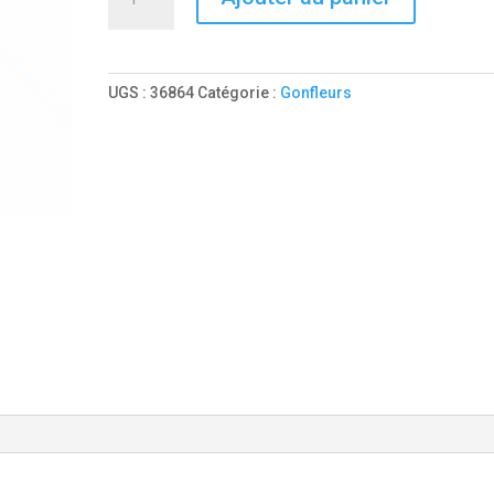
de
POMPE
MANUELLE
HAUTE
UGS :
36864
Catégorie :
Gonfleurs
PRESSION
SUP/KAYAK
30
PSI