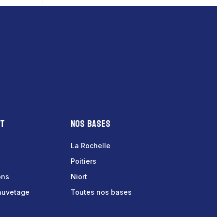
nt
Nos bases
La Rochelle
Poitiers
ons
Niort
sauvetage
Toutes nos bases