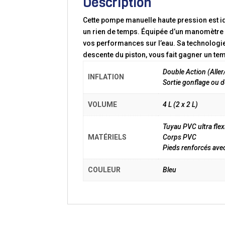
Description
Cette pompe manuelle haute pression est id
un rien de temps. Équipée d’un manomètre r
vos performances sur l’eau. Sa technologie
descente du piston, vous fait gagner un tem
Double Action (Aller
INFLATION
Sortie gonflage ou 
VOLUME
4 L (2 x 2 L)
Tuyau PVC ultra flex
MATÉRIELS
Corps PVC
Pieds renforcés avec 
COULEUR
Bleu