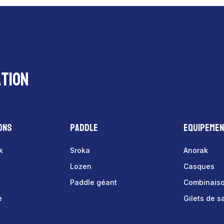
tion
ons
Paddle
Equipeme
k
Sroka
Anorak
Lozen
Casques
Paddle géant
Combinais
e
Gilets de 