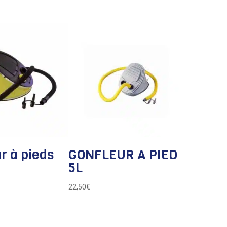
r à pieds
GONFLEUR A PIED
5L
22,50
€