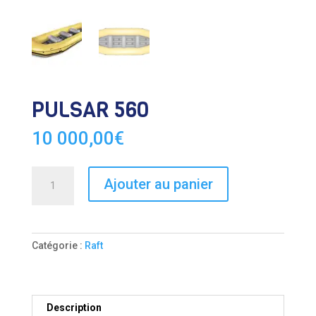
PULSAR 560
10 000,00
€
quantité
Ajouter au panier
de
PULSAR
560
Catégorie :
Raft
Description