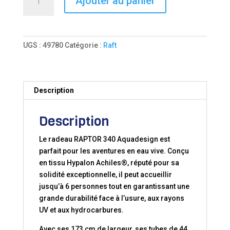
Ajouter au panier
de
RADEAU
RAPTOR
HYPALON®
UGS :
49780
Catégorie :
Raft
340
BLUE
Description
Description
Le radeau RAPTOR 340 Aquadesign est
parfait pour les aventures en eau vive. Conçu
en tissu Hypalon Achiles®, réputé pour sa
solidité exceptionnelle, il peut accueillir
jusqu’à 6 personnes tout en garantissant une
grande durabilité face à l’usure, aux rayons
UV et aux hydrocarbures.
Avec ses 173 cm de largeur, ses tubes de 44