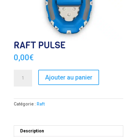
RAFT PULSE
0,00
€
quantité
Ajouter au panier
de
RAFT
PULSE
Catégorie :
Raft
Description