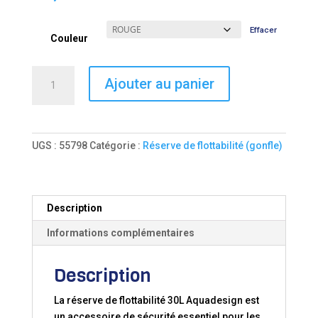
Effacer
Couleur
quantité
Ajouter au panier
de
RESERVE
DE
FLOTTABILITE
UGS :
55798
Catégorie :
Réserve de flottabilité (gonfle)
30L
–
BACK
STERN
Description
Informations complémentaires
Description
La réserve de flottabilité 30L Aquadesign est
un accessoire de sécurité essentiel pour les