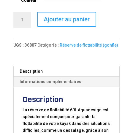
Couleur
quantité
Ajouter au panier
de
RESERVE
DE
FLOTTABILITE
UGS :
36887
Catégorie :
Réserve de flottabilité (gonfle)
60L
Description
Informations complémentaires
Description
La réserve de flottabilité 60L Aquadesign est
spécialement conçue pour garantir la
flottabilité de votre kayak dans des situations
difficiles, comme un dessalage, grâce à son