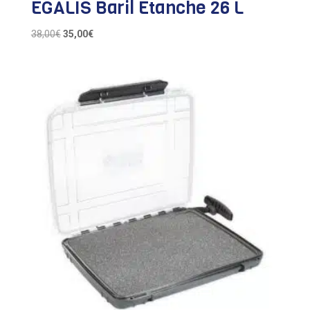
EGALIS Baril Etanche 26 L
Le
Le
38,00
€
35,00
€
prix
prix
initial
actuel
était :
est :
38,00€.
35,00€.