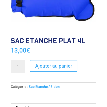
SAC ÉTANCHE PLAT 4L
13,00
€
quantité
Ajouter au panier
de
SAC
ÉTANCHE
PLAT
Catégorie :
Sac Etanche / Bidon
4L