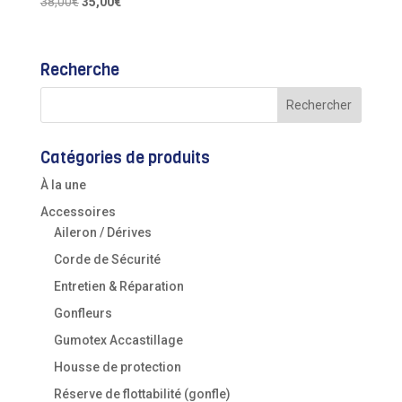
Le
Le
38,00
€
35,00
€
prix
prix
initial
actuel
était :
est :
Recherche
38,00€.
35,00€.
Catégories de produits
À la une
Accessoires
Aileron / Dérives
Corde de Sécurité
Entretien & Réparation
Gonfleurs
Gumotex Accastillage
Housse de protection
Réserve de flottabilité (gonfle)