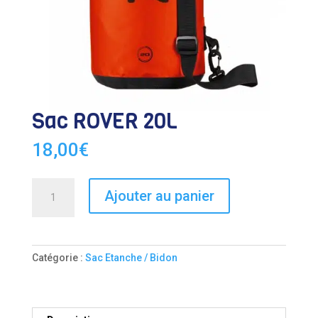
Sac ROVER 20L
18,00
€
quantité
Ajouter au panier
de
Sac
ROVER
20L
Catégorie :
Sac Etanche / Bidon