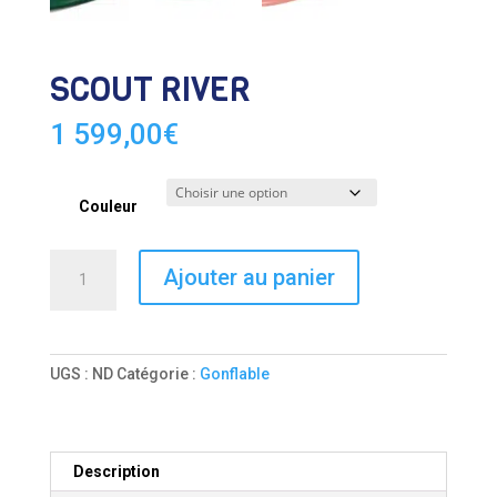
SCOUT RIVER
1 599,00
€
Couleur
quantité
Ajouter au panier
de
SCOUT
RIVER
UGS :
ND
Catégorie :
Gonflable
Description