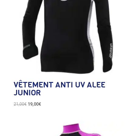
VÊTEMENT ANTI UV ALEE
JUNIOR
Le
Le
21,00
€
19,00
€
prix
prix
initial
actuel
était :
est :
21,00€.
19,00€.