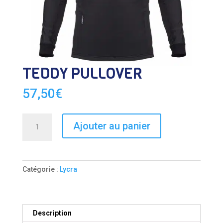
TEDDY PULLOVER
57,50
€
quantité
Ajouter au panier
de
TEDDY
PULLOVER
Catégorie :
Lycra
Description