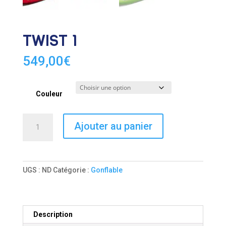
TWIST 1
549,00
€
Couleur
quantité
Ajouter au panier
de
TWIST
1
UGS :
ND
Catégorie :
Gonflable
Description