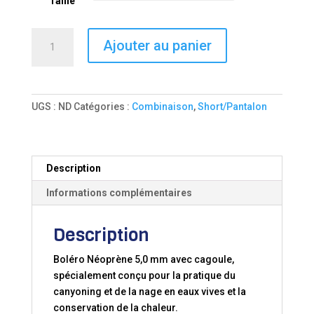
Taille
quantité
Ajouter au panier
de
VÊTEMENT
NEOPRENE
BOLERO
UGS :
ND
Catégories :
Combinaison
,
Short/Pantalon
CANYON
ICE
Description
Informations complémentaires
Description
Boléro Néoprène 5,0 mm avec cagoule,
spécialement conçu pour la pratique du
canyoning et de la nage en eaux vives et la
conservation de la chaleur.