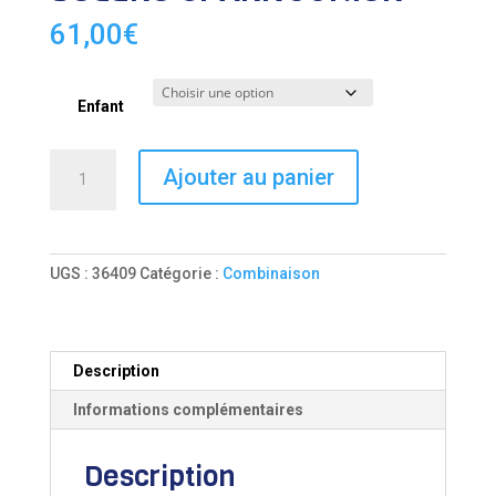
61,00
€
Enfant
quantité
Ajouter au panier
de
VÊTEMENT
NEOPRENE
BOLERO
UGS :
36409
Catégorie :
Combinaison
SPARK
JUNIOR
Description
Informations complémentaires
Description