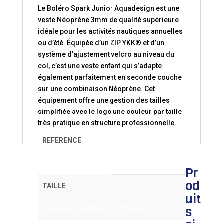
Le Boléro Spark Junior Aquadesign est une
veste Néoprène 3mm de qualité supérieure
idéale pour les activités nautiques annuelles
ou d’été. Équipée d’un ZIP YKK® et d’un
système d’ajustement velcro au niveau du
col, c’est une veste enfant qui s’adapte
également parfaitement en seconde couche
sur une combinaison Néoprène. Cet
équipement offre une gestion des tailles
simplifiée avec le logo une couleur par taille
très pratique en structure professionnelle.
REFERENCE
NE 4653
Pr
od
TAILLE
uit
s
T1 (6 ans), T2 (8 ans), T3 (10 ans)