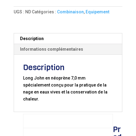
NEOPRENE
LONG
UGS :
ND
Catégories :
Combinaison
,
Equipement
JOHN
NAGUAL
HYDROSPEED
Description
Informations complémentaires
Description
Long John en néoprène 7,0 mm
spécialement conçu pour la pratique de la
nage en eaux vives et la conservation de la
chaleur.
TAILLES:
XXS
XS
S
Pr
M
L
XL